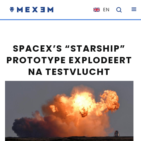
EN
NL
FR
IT
SPACEX’S “STARSHIP”
ES
PROTOTYPE EXPLODEERT
DE
NA TESTVLUCHT
EL
PL
HU
NO
RO
CS
SK