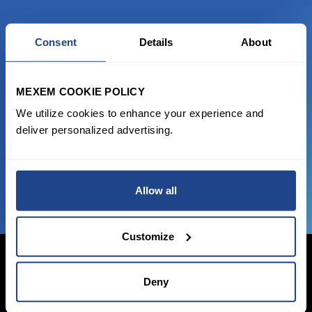
Consent
Details
About
READY TO GET STARTED?
Start trading with the full package, from
MEXEM COOKIE POLICY
state of the art platform to free tool and
We utilize cookies to enhance your experience and
favorable transaction fees.
deliver personalized advertising.
JOIN US NOW
Allow all
Customize
Deny
Login Now