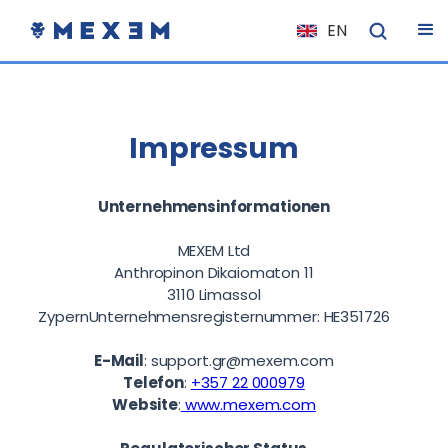
EN
NL
FR
IT
Impressum
ES
DE
Unternehmensinformationen
EL
MEXEM Ltd
PL
Anthropinon Dikaiomaton 11
3110 Limassol
HU
ZypernUnternehmensregisternummer: HE351726
NO
E-Mail
:
support.gr@mexem.com
RO
Telefon
:
+357 22 000979
CS
Website
:
www.mexem.com
SK