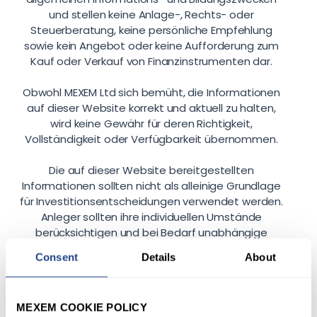
und stellen keine Anlage-, Rechts- oder
Steuerberatung, keine persönliche Empfehlung
sowie kein Angebot oder keine Aufforderung zum
Kauf oder Verkauf von Finanzinstrumenten dar.
Obwohl MEXEM Ltd sich bemüht, die Informationen
auf dieser Website korrekt und aktuell zu halten,
wird keine Gewähr für deren Richtigkeit,
Vollständigkeit oder Verfügbarkeit übernommen.
Die auf dieser Website bereitgestellten
Informationen sollten nicht als alleinige Grundlage
für Investitionsentscheidungen verwendet werden.
Anleger sollten ihre individuellen Umstände
berücksichtigen und bei Bedarf unabhängige
professionelle Beratung einholen.
Consent
Details
About
Die Wertentwicklung in der Vergangenheit ist kein
verlässlicher Indikator für zukünftige Ergebnisse.
MEXEM COOKIE POLICY
Marktkommentare, Research- und Bildungsinhalte