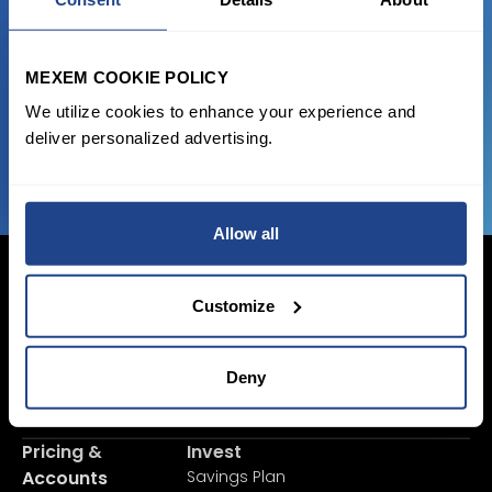
Start trading with the full package, from
state of the art platform to free tool and
favorable transaction fees.
MEXEM COOKIE POLICY
We utilize cookies to enhance your experience and
JOIN US NOW
deliver personalized advertising.
Allow all
Customize
Login Now
Deny
Sign Up
Pricing &
Invest
Accounts
Savings Plan