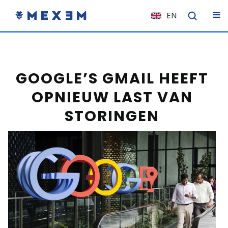
EN
NL
FR
IT
GOOGLE’S GMAIL HEEFT
ES
OPNIEUW LAST VAN
DE
STORINGEN
EL
PL
HU
NO
RO
CS
SK