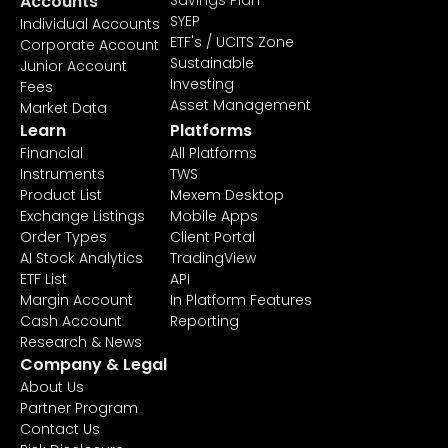
Accounts
Savings Plan
SYEP
Individual Accounts
ETF's / UCITS Zone
Corporate Account
Sustainable
Junior Account
Investing
Fees
Asset Management
Market Data
Learn
Platforms
Financial
All Platforms
Instruments
TWS
Product List
Mexem Desktop
Exchange Listings
Mobile Apps
Order Types
Client Portal
AI Stock Analytics
TradingView
ETF List
API
Margin Account
In Platform Features
Cash Account
Reporting
Research & News
Company & Legal
About Us
Partner Program
Contact Us