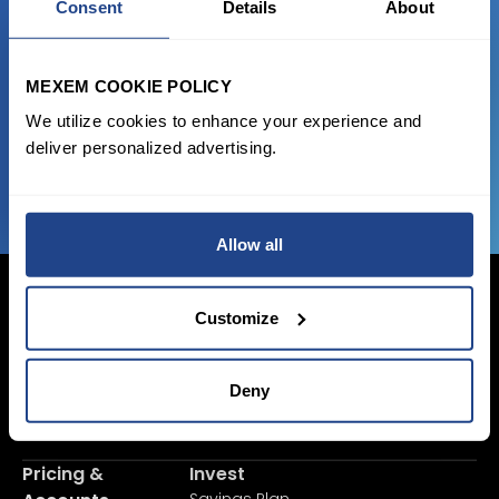
Consent
Details
About
Start trading with the full package, from
state of the art platform to free tool and
favorable transaction fees.
MEXEM COOKIE POLICY
We utilize cookies to enhance your experience and
deliver personalized advertising.
JOIN US NOW
Allow all
Customize
Login Now
Deny
Sign Up
Pricing &
Invest