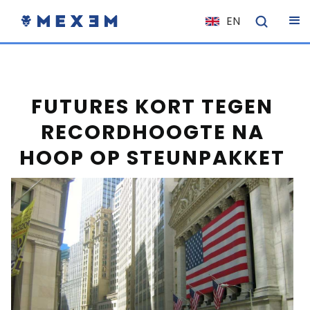
EN
NL
FR
IT
FUTURES KORT TEGEN
ES
RECORDHOOGTE NA
DE
HOOP OP STEUNPAKKET
EL
PL
HU
NO
RO
CS
SK