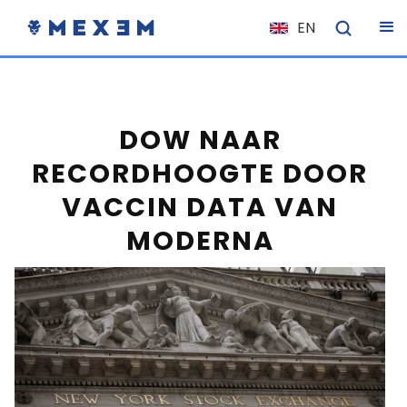
EN
NL
FR
IT
DOW NAAR
ES
RECORDHOOGTE DOOR
DE
VACCIN DATA VAN
EL
MODERNA
PL
HU
NO
RO
CS
SK