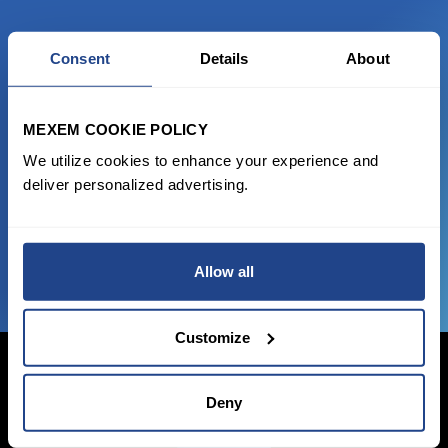
Consent
Details
About
READY TO GET STARTED?
Start trading with the full package, from
MEXEM COOKIE POLICY
state of the art platform to free tool and
We utilize cookies to enhance your experience and
favorable transaction fees.
deliver personalized advertising.
JOIN US NOW
Allow all
Customize
Deny
Login Now