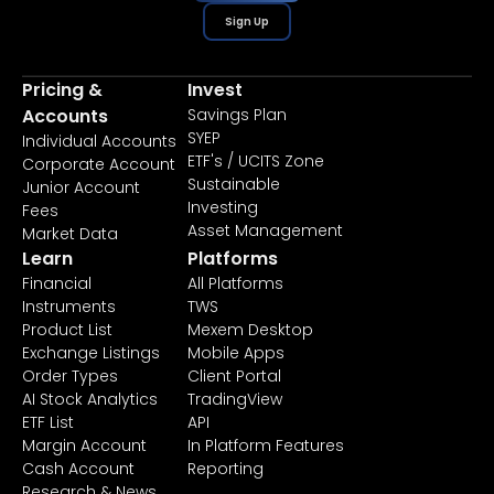
Sign Up
Pricing &
Invest
Accounts
Savings Plan
SYEP
Individual Accounts
ETF's / UCITS Zone
Corporate Account
Sustainable
Junior Account
Investing
Fees
Asset Management
Market Data
Learn
Platforms
Financial
All Platforms
Instruments
TWS
Product List
Mexem Desktop
Exchange Listings
Mobile Apps
Order Types
Client Portal
AI Stock Analytics
TradingView
ETF List
API
Margin Account
In Platform Features
Cash Account
Reporting
Research & News