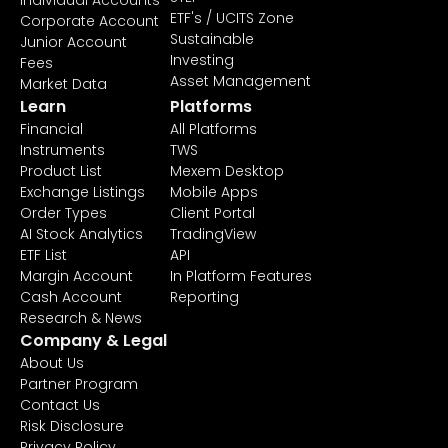
Individual Accounts
ETF's / UCITS Zone
Corporate Account
Sustainable
Junior Account
Investing
Fees
Asset Management
Market Data
Learn
Platforms
Financial
All Platforms
Instruments
TWS
Product List
Mexem Desktop
Exchange Listings
Mobile Apps
Order Types
Client Portal
AI Stock Analytics
TradingView
ETF List
API
Margin Account
In Platform Features
Cash Account
Reporting
Research & News
Company & Legal
About Us
Partner Program
Contact Us
Risk Disclosure
Privacy Policy