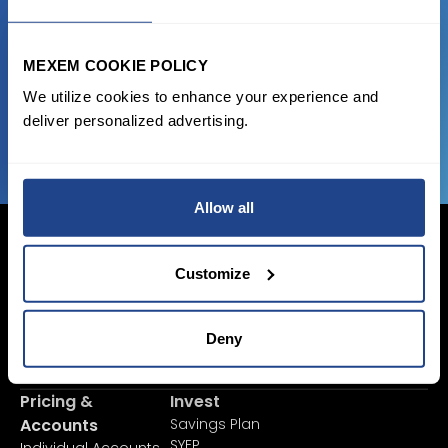
state of the art platform to free tool and
favorable transaction fees.
MEXEM COOKIE POLICY
We utilize cookies to enhance your experience and
JOIN US NOW
deliver personalized advertising.
Allow all
Customize
Login Now
Deny
Sign Up
Pricing &
Invest
Accounts
Savings Plan
SYEP