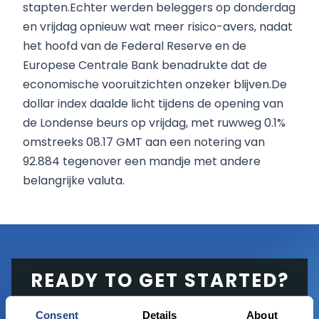
stapten.Echter werden beleggers op donderdag
en vrijdag opnieuw wat meer risico-avers, nadat
het hoofd van de Federal Reserve en de
Europese Centrale Bank benadrukte dat de
economische vooruitzichten onzeker blijven.De
dollar index daalde licht tijdens de opening van
de Londense beurs op vrijdag, met ruwweg 0.1%
omstreeks 08.17 GMT aan een notering van
92.884 tegenover een mandje met andere
belangrijke valuta.
READY TO GET STARTED?
Consent
Details
About
Start trading with the full package, from