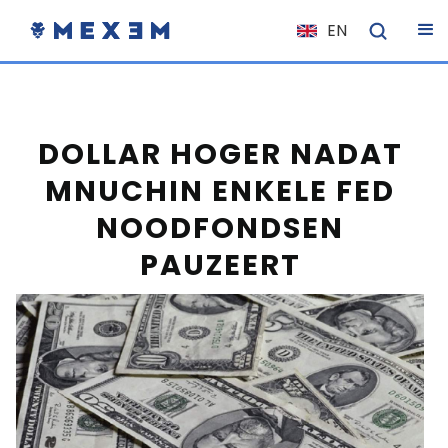
EN
NL
FR
IT
DOLLAR HOGER NADAT
ES
MNUCHIN ENKELE FED
DE
NOODFONDSEN
EL
PAUZEERT
PL
HU
NO
RO
CS
SK