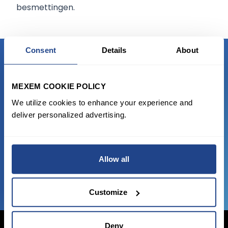
besmettingen.
Consent
Details
About
READY TO GET STARTED?
MEXEM COOKIE POLICY
We utilize cookies to enhance your experience and
Start trading with the full package, from
deliver personalized advertising.
state of the art platform to free tool and
favorable transaction fees.
Allow all
JOIN US NOW
Customize
Deny