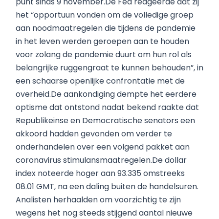
punt sinds 9 november.De Fed reageerde dat zij
het “opportuun vonden om de volledige groep
aan noodmaatregelen die tijdens de pandemie
in het leven werden geroepen aan te houden
voor zolang de pandemie duurt om hun rol als
belangrijke ruggengraat te kunnen behouden”, in
een schaarse openlijke confrontatie met de
overheid.De aankondiging dempte het eerdere
optisme dat ontstond nadat bekend raakte dat
Republikeinse en Democratische senators een
akkoord hadden gevonden om verder te
onderhandelen over een volgend pakket aan
coronavirus stimulansmaatregelen.De dollar
index noteerde hoger aan 93.335 omstreeks
08.01 GMT, na een daling buiten de handelsuren.
Analisten herhaalden om voorzichtig te zijn
wegens het nog steeds stijgend aantal nieuwe