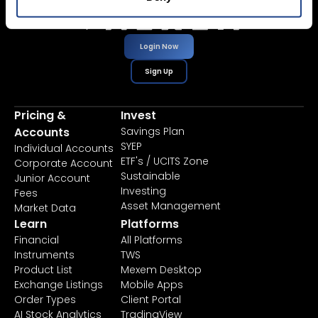
Login Now
Sign Up
Pricing &
Invest
Accounts
Savings Plan
SYEP
Individual Accounts
ETF's / UCITS Zone
Corporate Account
Sustainable
Junior Account
Investing
Fees
Asset Management
Market Data
Learn
Platforms
Financial
All Platforms
Instruments
TWS
Product List
Mexem Desktop
Exchange Listings
Mobile Apps
Order Types
Client Portal
AI Stock Analytics
TradingView