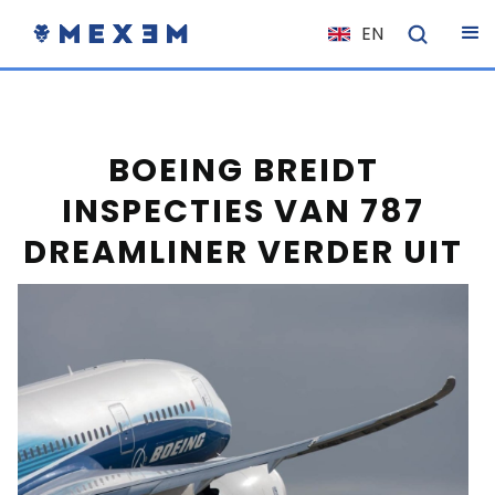
EN
NL
FR
IT
BOEING BREIDT
ES
INSPECTIES VAN 787
DE
DREAMLINER VERDER UIT
EL
PL
HU
NO
RO
CS
SK