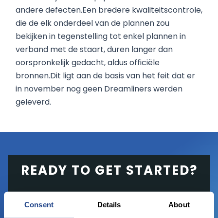
andere defecten.Een bredere kwaliteitscontrole,
die de elk onderdeel van de plannen zou
bekijken in tegenstelling tot enkel plannen in
verband met de staart, duren langer dan
oorspronkelijk gedacht, aldus officiële
bronnen.Dit ligt aan de basis van het feit dat er
in november nog geen Dreamliners werden
geleverd.
READY TO GET STARTED?
Start trading with the full package, from
Consent
Details
About
state of the art platform to free tool and