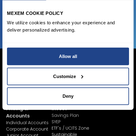
favorable transaction fees.
MEXEM COOKIE POLICY
JOIN US NOW
We utilize cookies to enhance your experience and
deliver personalized advertising.
Allow all
Customize
Login Now
Sign Up
Deny
Pricing &
Invest
Accounts
Savings Plan
SYEP
Individual Accounts
ETF's / UCITS Zone
Corporate Account
Sustainable
Junior Account