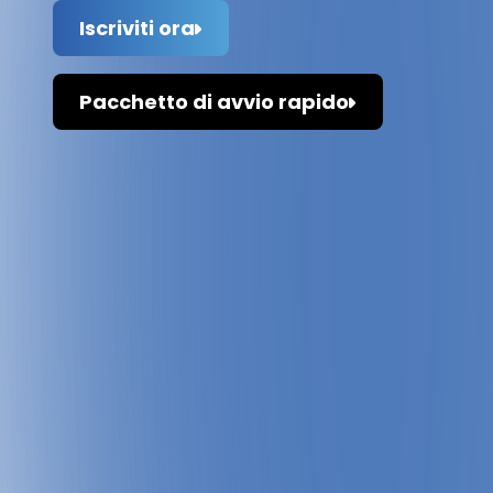
Iscriviti ora
Pacchetto di avvio rapido