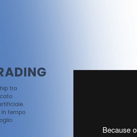
TRADING
hip tra
rcato
tificiale.
i in tempo
oglio