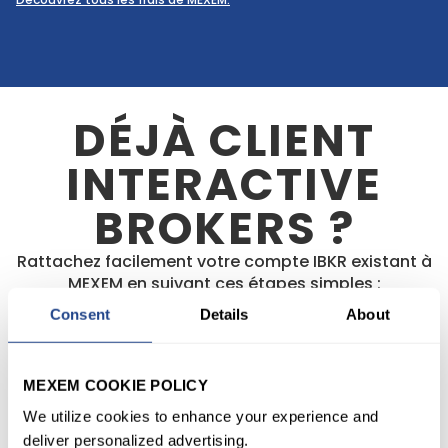
DÉJÀ CLIENT
INTERACTIVE
BROKERS ?
Rattachez facilement votre compte IBKR existant à
MEXEM en suivant ces étapes simples :
Consent
Details
About
ÉTAPE
1
Connectez-vous à votre compte Interactive
MEXEM COOKIE POLICY
Brokers et cliquez sur “Paramètres”.
We utilize cookies to enhance your experience and
deliver personalized advertising.