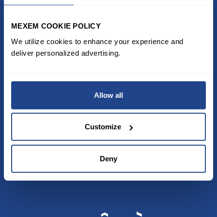
Services inclus
Imprimé Fiscal Unique (IFU) gratuit
MEXEM COOKIE POLICY
Calcul et paiement de la TOB (pour les
We utilize cookies to enhance your experience and
clients belges)
deliver personalized advertising.
Support client réactif (WhatsApp, email,
téléphone et assistance en visio)
*
Les ETF US sont uniquement disponibles pour les clients
Allow all
professionnels.
Conditions : Avoir un compte actif et une valeur nette (NAV) d'au
moins 2 000 €.
Customize
Découvrez tous les frais de MEXEM.
Deny